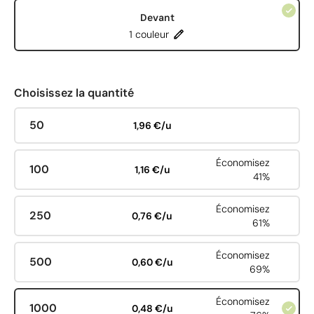
Devant
1 couleur
Choisissez la quantité
50
1,96 €/u
Économisez
100
1,16 €/u
41%
Économisez
250
0,76 €/u
61%
Économisez
500
0,60 €/u
69%
Économisez
1000
0,48 €/u