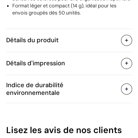
Format léger et compact (14 g), idéal pour les
envois groupés dès 50 unités.
Détails du produit
Caractéristiques
Détails d'impression
30374
Code du produit
50 unités
Quantité minimum
22 x 6 cm
Tampographie
Étiquette numérique en 
Taille
Indice de durabilité
14 g
Poids
environnementale
Papier
Matière
Chine
Pays de fabrication
Zones d'impression disponibles
4820 10 30
Code Intrastat
Juin 2017
Dans notre collection
46
Lisez les avis
de nos clients
depuis
/100
Pologne