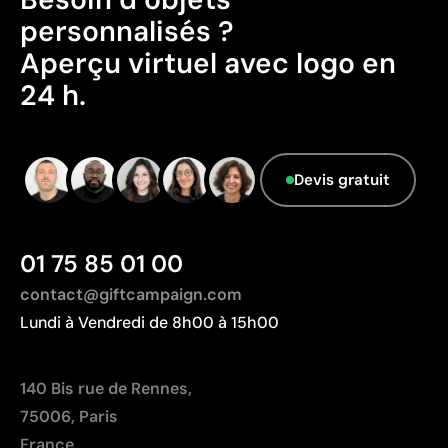
Excellent rapport qualité-prix pour les grandes
personnalisés ?
séries
Aperçu virtuel avec logo en
Idéale pour logos simples sans détails fins
24 h.
Limites
Non adaptée à l’impression de photographies ou de
dégradés
Devis gratuit
Nombre de couleurs limité
01 75 85 01 00
contact@giftcampaign.com
Lundi à Vendredi de 8h00 à 15h00
140 Bis rue de Rennes,
75006, Paris
France