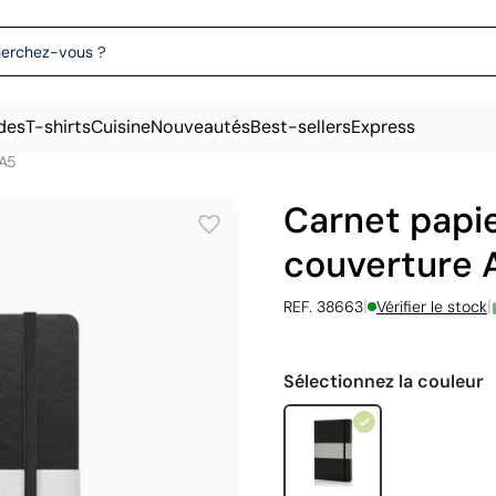
des
T-shirts
Cuisine
Nouveautés
Best-sellers
Express
-A5
Carnet papie
couverture 
|
|
REF. 38663
Vérifier le stock
Sélectionnez la couleur