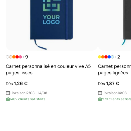
+9
+2
Carnet personnalisé en couleur vive A5
Carnet personna
pages lisses
pages lignées
1,26 €
1,87 €
Dès
Dès
Livraison
12/08 - 14/08
Livraison
14/08 - 
1482 clients satisfaits
279 clients satisf