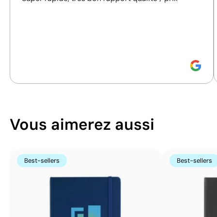
responsables.
Découvrez comment nous calculons notre indice de
durabilité.
Position:
arriere bas article
Position:
arriere hau
Size:
60 x 25 mm
Size:
60 x 25 mm
Thermogravure:
Logo gravé
Thermogravure:
Lo
Vous aimerez aussi
Best-sellers
Best-sellers