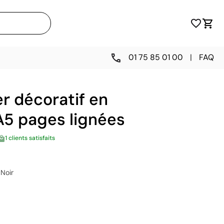
01 75 85 01 00
|
FAQ
r décoratif en
A5 pages lignées
1 clients satisfaits
Noir