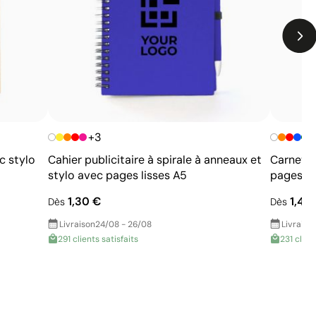
matériau
+3
+
c stylo
Cahier publicitaire à spirale à anneaux et
Carnet d
stylo avec pages lisses A5
pages li
1,30 €
1,40
Dès
Dès
Livraison
24/08 - 26/08
Livraiso
291 clients satisfaits
231 clien