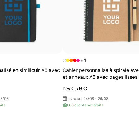
Idéal pour cuir, similicuir, carton épais et similaires
+4
lisé en similicuir A5 avec
Cahier personnalisé à spirale ave
et anneaux A5 avec pages lisses
0,79 €
Dès
18/08
Livraison
24/08 - 26/08
aits
863 clients satisfaits