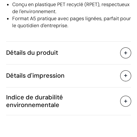
Conçu en plastique PET recyclé (RPET), respectueux
de l'environnement.
Format A5 pratique avec pages lignées, parfait pour
le quotidien d'entreprise.
Détails du produit
Caractéristiques
Détails d'impression
39823
Code du produit
25 unités
Quantité minimum
21.5 x 14.5 cm
Transfert numérique en couleur
Taille
Indice de durabilité
254.8 g
Poids
environnementale
Plastique PET recyclé
Matière
(RPET)
Zones d'impression disponibles
Chine
Pays de fabrication
4820 10 30
Code Intrastat