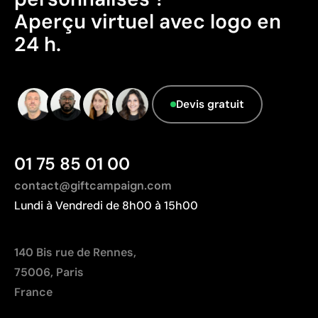
Données avancées - Points: 0 / 5
Aperçu virtuel avec logo en
Le fournisseur ne dispose pas de cette
24 h.
information.
Devis gratuit
01 75 85 01 00
contact@giftcampaign.com
Lundi à Vendredi de 8h00 à 15h00
140 Bis rue de Rennes,
75006, Paris
France