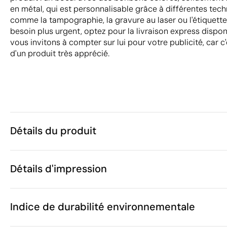
en métal, qui est personnalisable grâce à différentes te
comme la tampographie, la gravure au laser ou l'étiquett
besoin plus urgent, optez pour la livraison express dispo
vous invitons à compter sur lui pour votre publicité, car c
d'un produit très apprécié.
Détails du produit
Caractéristiques
Détails d'impression
30260
Code du produit
25 unités
Quantité minimum
5.5 x 5 x 3.5
Tampographie
Gravure laser
Go
Taille
Indice de durabilité environnementale
105 g
Poids
Verre
Matière