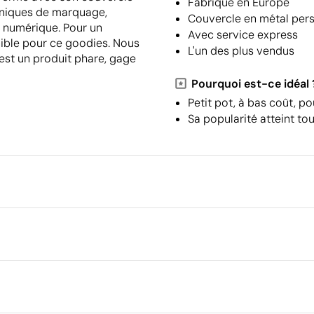
Fabriqué en Europe
chniques de marquage,
Couvercle en métal pers
e numérique. Pour un
Avec service express
nible pour ce goodies. Nous
L'un des plus vendus
'est un produit phare, gage
Pourquoi est-ce idéal 
Petit pot, à bas coût, p
Sa popularité atteint to
Emballage
Quantité minimale pour l'envo
palettes
 cm
Emballage intermédiaire
utte de résine
Étiquette numérique en couleur
Dimensions de la boîte extéri
Volume de la boîte extérieure