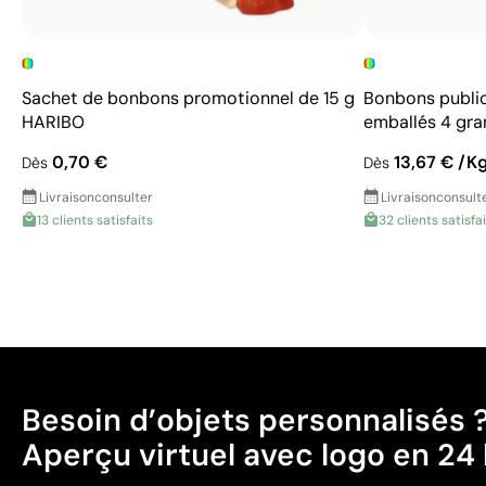
Sachet de bonbons promotionnel de 15 g
Bonbons public
HARIBO
emballés 4 gr
0,70 €
13,67 € /K
Dès
Dès
Livraison
consulter
Livraison
consult
13 clients satisfaits
32 clients satisfa
Besoin d’objets personnalisés 
Aperçu virtuel avec logo en 24 