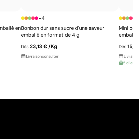
+4
mballé en
Bonbon dur sans sucre d'une saveur
Mini bon
emballé en format de 4 g
emballé 
23,13 € /Kg
15,0
Dès
Dès
Livraison
consulter
Livraiso
5 clients