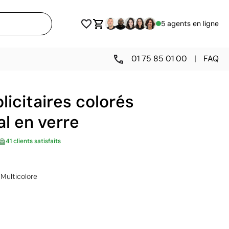
5 agents en ligne
01 75 85 01 00
|
FAQ
icitaires colorés
l en verre
41 clients satisfaits
Multicolore