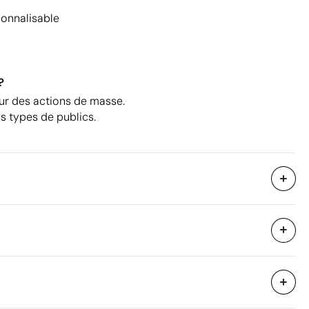
onnalisable
?
our des actions de masse.
us types de publics.
5328 unités
i avec des
24 unités
42 x 25 x 27 cm
eure
0.028 m³