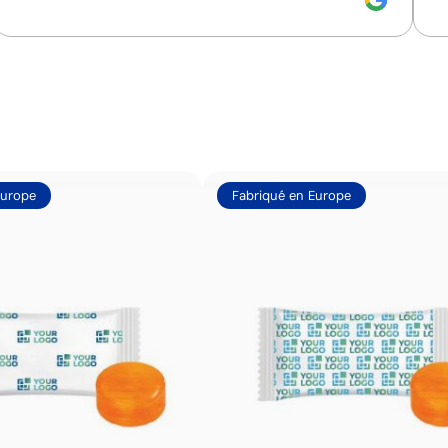
Impression de petits détails sur des surfaces in
La tampographie transfère l’encre d’une plaque gravée à
formes incurvées ou irrégulières. Elle est conçue pour i
porte-clés, des gadgets et des objets de petite taille où
Avantages
Possibilité d’impression avec couleurs Pantone®
exactes
Europe
Fabriqué en Europe
Permet l’impression sur surfaces incurvées et
irrégulières
Bonne définition des textes et logos
Prix compétitifs pour les grandes quantités