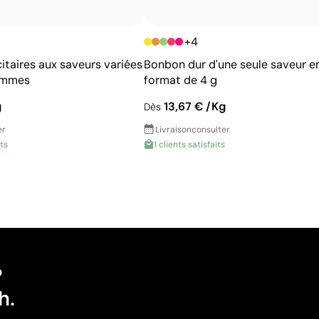
+4
itaires aux saveurs variées
Bonbon dur d'une seule saveur e
ammes
format de 4 g
g
13,67 € /Kg
Dès
er
Livraison
consulter
its
1 clients satisfaits
?
h.