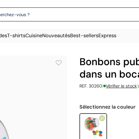
des
T-shirts
Cuisine
Nouveautés
Best-sellers
Express
Bonbons publ
dans un boca
|
|
REF. 30260
Vérifier le stock
Sélectionnez la couleur