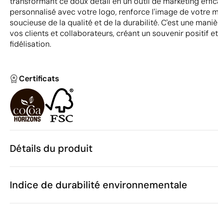
transformant ce doux détail en un outil de marketing effic
personnalisé avec votre logo, renforce l'image de votr
soucieuse de la qualité et de la durabilité. C'est une man
vos clients et collaborateurs, créant un souvenir positif et
fidélisation.
Certificats
Détails du produit
Caractéristiques
Indice de durabilité environnementale
49447
Code du produit
100 unités
Quantité minimum
13.8 x 14 x 1.
Taille