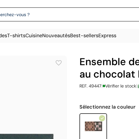
des
T-shirts
Cuisine
Nouveautés
Best-sellers
Express
Ensemble de
au chocolat b
|
|
REF. 49447
Vérifier le stock
Sélectionnez la couleur