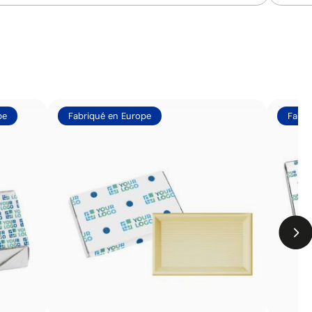
pe
Fabriqué en Europe
Fabri