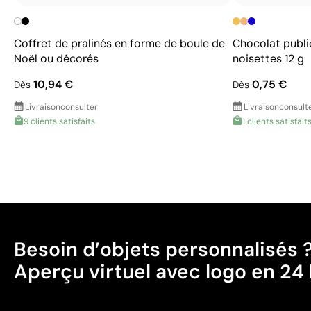
Coffret de pralinés en forme de boule de
Chocolat public
Noël ou décorés
noisettes 12 g
10,94 €
0,75 €
Dès
Dès
Livraison
consulter
Livraison
consult
9 clients satisfaits
1 clients satisfait
Besoin d’objets personnalisés 
Aperçu virtuel avec logo en 24 