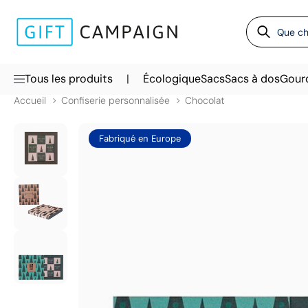
|
Tous les produits
Écologique
Sacs
Sacs à dos
Gour
Accueil
Confiserie personnalisée
Chocolat
Fabriqué en Europe