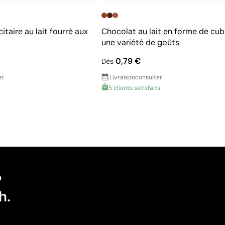
itaire au lait fourré aux
Chocolat au lait en forme de cu
une variété de goûts
0,79 €
Dès
er
Livraison
consulter
s
5 clients satisfaits
?
h.