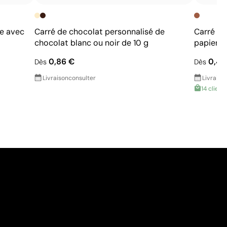
be avec
Carré de chocolat personnalisé de
Carré de
chocolat blanc ou noir de 10 g
papier c
0,86 €
0,43
Dès
Dès
Livraison
consulter
Livraiso
14 clients