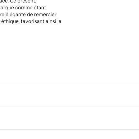
ace. Ce présent,
e marque comme étant
ière élégante de remercier
 éthique, favorisant ainsi la
Emballage
Quantité minimale pour l'envo
palettes
8 cm
Emballage intermédiaire