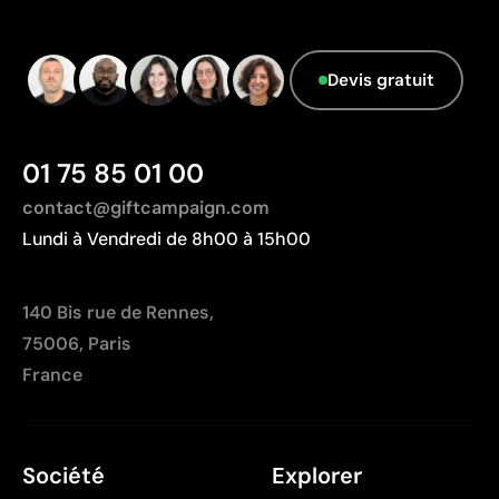
Limites
Zone d’impression relativement réduite
Devis gratuit
Nombre de couleurs limité, surtout pour les designs
multicolores
Non adaptée à l’impression de photographies ou de
01 75 85 01 00
dégradés
contact@giftcampaign.com
Lundi à Vendredi de 8h00 à 15h00
140 Bis rue de Rennes,
75006, Paris
France
Société
Explorer