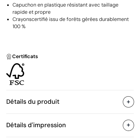
Capuchon en plastique résistant avec taillage
rapide et propre
Crayonscertifié issu de forêts gérées durablement
100 %
Certificats
Détails du produit
Caractéristiques
Détails d'impression
56601
Code du produit
50
Quantité minimum