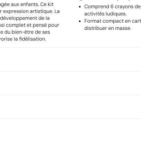
ngée aux enfants. Ce kit
Comprend 6 crayons de co
ur expression artistique. La
activités ludiques.
e développement de la
Format compact en carto
ussi complet et pensé pour
distribuer en masse.
se du bien-être de ses
orise la fidélisation.
Emballage
Type d'emballage individuel
Emballage intermédiaire
ouleur
Dimensions de la boîte extéri
2 cm
Volume de la boîte extérieure
Poids de la boîte extérieure
Quantité par boîte
Ce qui rend ce produit durable