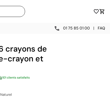
01 75 85 01 00
|
FAQ
 6 crayons de
le-crayon et
101 clients satisfaits
Naturel