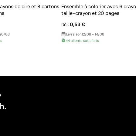
ayons de cire et 8 cartons
Ensemble à colorier avec 6 crayo
ns
taille-crayon et 20 pages
0,53 €
Dès
 20/08
Livraison
12/08 - 14/08
ts
44 clients satisfaits
?
h.