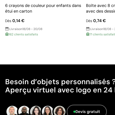
6 crayons de couleur pour enfants dans
Boîte avec 8 cr
étui en carton
avec des dessi
0,14 €
0,74 €
Dès
Dès
Livraison
18/08 - 20/08
Livraison
18/08 -
162 clients satisfaits
71 clients satisfai
Besoin d’objets personnalisés 
Aperçu virtuel avec logo en 24 
Devis gratuit