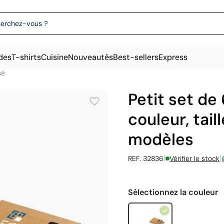
des
T-shirts
Cuisine
Nouveautés
Best-sellers
Express
sé
Petit set de
couleur, tail
modèles
|
|
REF. 32836
Vérifier le stock
Sélectionnez la couleur