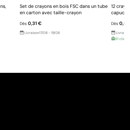
ns,
Set de crayons en bois FSC dans un tube
12 crayo
en carton avec taille-crayon
capuchon
0,31 €
0,58
Dès
Dès
Livraison
17/08 - 19/08
Livraiso
61 clients