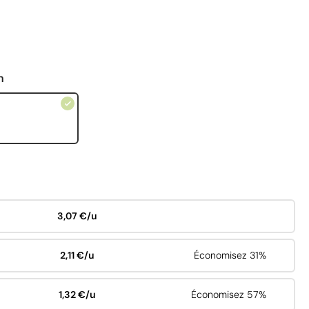
n
3,07 €/u
2,11 €/u
Économisez 31%
1,32 €/u
Économisez 57%