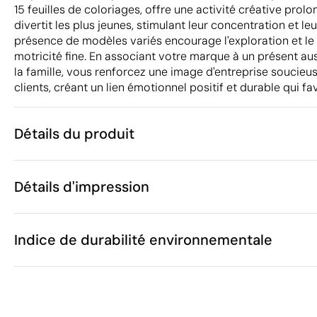
15 feuilles de coloriages, offre une activité créative prolo
divertit les plus jeunes, stimulant leur concentration et le
présence de modèles variés encourage l'exploration et l
motricité fine. En associant votre marque à un présent a
la famille, vous renforcez une image d'entreprise soucieu
clients, créant un lien émotionnel positif et durable qui fav
Détails du produit
Caractéristiques
Détails d'impression
32836
Code du produit
25 unités
Quantité minimum
1 unité
Sérigraphie
Impression numérique en c
Vente par multiples de
Indice de durabilité environnementale
7.3 x 8.9 x 1.
Taille
26 g
Poids
Carton
Matière
Zones d'impression disponibles
Chine
Pays de fabrication