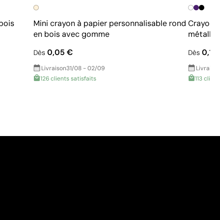
bois
Mini crayon à papier personnalisable rond
Crayon à
en bois avec gomme
métalliq
0,05 €
0,14
Dès
Dès
Livraison
31/08 - 02/09
Livraiso
126 clients satisfaits
113 client