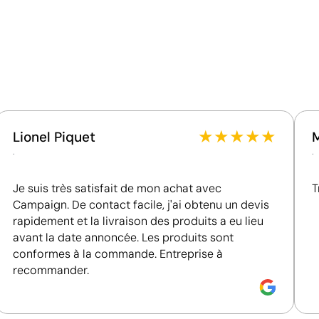
Certification du fournisseur - Points: 15 / 15
Fournisseur récompensé par la médaille EcoVadis
Platinum, figurant parmi le 1 % des entreprises les
mieux classées en matière de performance ESG.
Fournisseur lié à une usine auditée selon une norme
reconnue, garantissant la vérification des
conditions de travail.
★
★
★
★
★
Lionel Piquet
Fournisseur certifié ISO 14001, attestant d'un
.
.
système de gestion environnementale structuré.
Fournisseur certifié ISO 45001, attestant d'un
Je suis très satisfait de mon achat avec
T
système de management de la santé et de la
Campaign. De contact facile, j'ai obtenu un devis
sécurité au travail.
rapidement et la livraison des produits a eu lieu
avant la date annoncée. Les produits sont
conformes à la commande. Entreprise à
recommander.
Impression de petits détails sur des surfaces in
La tampographie transfère l’encre d’une plaque gravée à