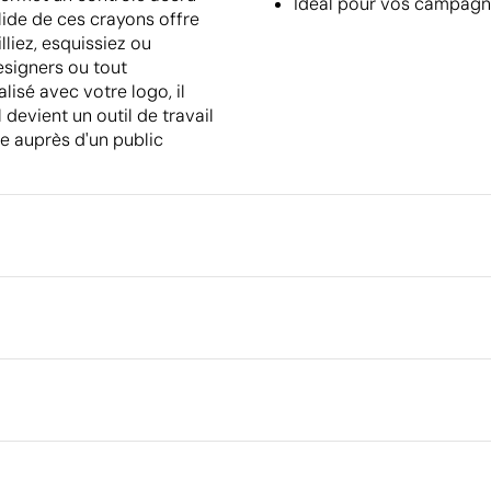
Idéal pour vos campagne
olide de ces crayons offre
lliez, esquissiez ou
esigners ou tout
lisé avec votre logo, il
 devient un outil de travail
e auprès d'un public
Emballage
Emballage intermédiaire
Dimensions de la boîte extéri
 cm
uette numérique en couleur
Gravure laser
Volume de la boîte extérieure
Poids de la boîte extérieure
Quantité par boîte
Ce qui rend ce produit durable