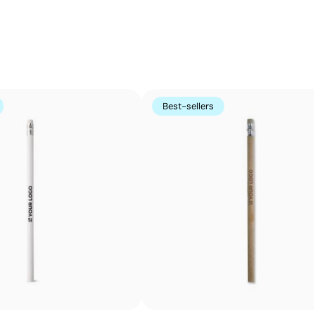
formes incurvées ou irrégulières. Elle est conçue pour i
porte-clés, des gadgets et des objets de petite taille où
Avantages
Possibilité d’impression avec couleurs Pantone®
exactes
Best-sellers
Permet l’impression sur surfaces incurvées et
irrégulières
Bonne définition des textes et logos
Prix compétitifs pour les grandes quantités