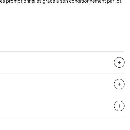
s promotionnelles grâce à son conditionnement par lot.
10 unités
22 x 26 x 20 cm
eure
0.011 m³
4 kg
40 unités
Aspects à améliorer