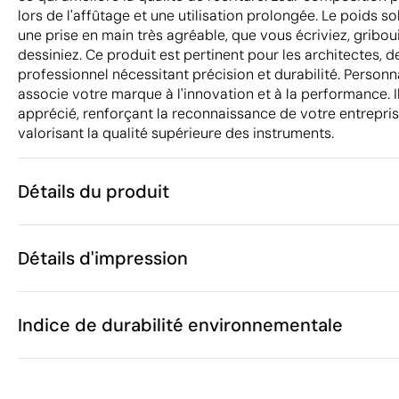
lors de l'affûtage et une utilisation prolongée. Le poids s
une prise en main très agréable, que vous écriviez, griboui
dessiniez. Ce produit est pertinent pour les architectes, d
professionnel nécessitant précision et durabilité. Personna
associe votre marque à l'innovation et à la performance. Il
apprécié, renforçant la reconnaissance de votre entrepris
valorisant la qualité supérieure des instruments.
Détails du produit
Caractéristiques
Détails d'impression
40828
Code du produit
5 unités
Quantité minimum
16.8 x 2 x 8.4
Tampographie
Sérigraphie
Étiq
Taille
Indice de durabilité environnementale
115 g
Poids
Graphite
Matière
Chine
Pays de fabrication