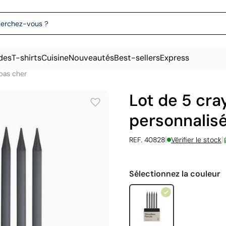
des
T-shirts
Cuisine
Nouveautés
Best-sellers
Express
pas cher
Lot de 5 cra
personnalisé
|
|
REF. 40828
Vérifier le stock
Sélectionnez la couleur