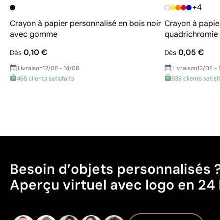
+4
Crayon à papier personnalisé en bois noir
Crayon à papie
avec gomme
quadrichromie
0,10 €
0,05 €
Dès
Dès
Livraison
12/08 - 14/08
Livraison
12/08 - 
465 clients satisfaits
638 clients satisf
Besoin d’objets personnalisés 
Aperçu virtuel avec logo en 24 