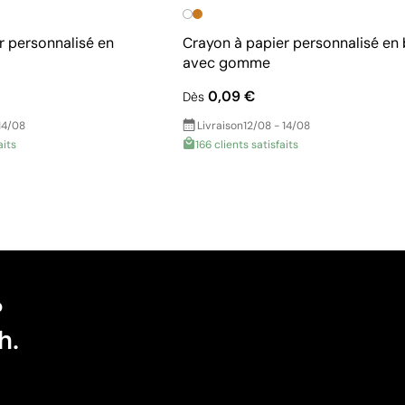
r personnalisé en
Crayon à papier personnalisé en 
avec gomme
0,09 €
Dès
14/08
Livraison
12/08 - 14/08
aits
166 clients satisfaits
?
h.