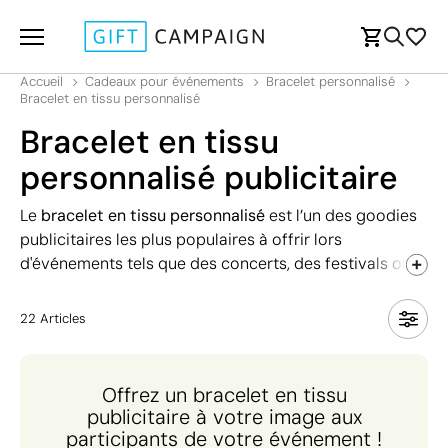
Accueil
Cadeaux pour événements
Bracelet personnalisé
Bracelet en tissu personnalisé
Bracelet en tissu
personnalisé publicitaire
Le
bracelet en tissu personnalisé
est l’un des goodies
publicitaires les plus populaires à offrir lors
d'événements tels que des concerts, des festivals ou
des salons. En effet, ils permettent de contrôler l'accès
tout en laissant un souvenir visible à votre public.
22
Articles
Trouvez ici votre modèle idéal : impression en couleur
sur les deux faces, livraison express en 6 jours…
Découvrez-les tous !
Offrez un bracelet en tissu
publicitaire à votre image aux
participants de votre événement !