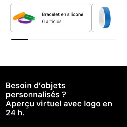
Bracelet en silicone
B
6 articles
21
Besoin d’objets
personnalisés ?
Aperçu virtuel avec logo en
24 h.