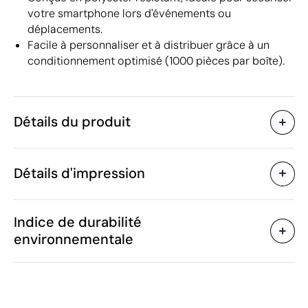
votre smartphone lors d'événements ou
déplacements.
Facile à personnaliser et à distribuer grâce à un
conditionnement optimisé (1000 pièces par boîte).
Détails du produit
Caractéristiques
Détails d'impression
45029
Code du produit
265
Quantité minimum
2 x 16.5 cm
Tampographie
Sérigraphie ou tampogra
Taille
Indice de durabilité
9 g
Poids
environnementale
Polyester
Matière
Chine
Pays de fabrication
Zones d'impression disponibles
6307 90 98
Code Intrastat
Mars 2024
Dans notre collection