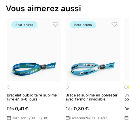
Vous aimerez aussi
Certification du fournisseur - Points: 8 / 15
Fournisseur lié à une usine auditée selon une
norme reconnue, garantissant la vérification des
Best-sellers
Best-sellers
conditions de travail.
Fournisseur récompensé par la médaille
EcoVadis Bronze, se situant parmi les 35 % des
meilleures entreprises en matière de
performance ESG.
Aspects à améliorer
Bracelet publicitaire sublimé
Bracelet sublimé en polyester
Br
livré en 6-8 jours
avec fermoir inviolable
po
Matériau - Points: 0 / 40
0,41 €
0,30 €
Dès
Dès
Dè
Aucune caractéristique relevant de l'économie
circulaire n'a été identifiée dans le composant
Livraison
13/08 - 19/08
Livraison
26/08 - 04/09
principal du produit.