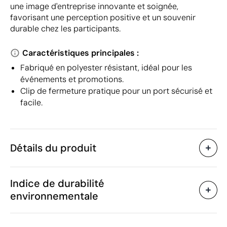
une image d'entreprise innovante et soignée,
favorisant une perception positive et un souvenir
durable chez les participants.
Caractéristiques principales :
Fabriqué en polyester résistant, idéal pour les
événements et promotions.
Clip de fermeture pratique pour un port sécurisé et
facile.
Détails du produit
Caractéristiques
Indice de durabilité
36998
Code du produit
environnementale
250 unités
Quantité minimum
30 x 0.5 cm
Taille