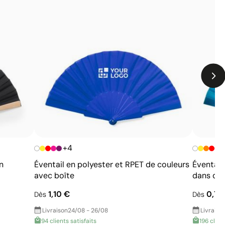
Limites
Ne permet pas les photographies ni les dégradés
complexes
Chaque couleur entraîne un coût supplémentaire lié
à la préparation
Peu optimale pour les petites quantités
+4
n
Éventail en polyester et RPET de couleurs
Éventail
avec boîte
dans de 
1,10 €
0,71
Dès
Dès
Livraison
24/08 - 26/08
Livraiso
94 clients satisfaits
196 clien