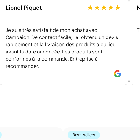
 personnalisés
Fournisseur certifié ISO 45001, attestant d'un
★
★
★
★
★
Lionel Piquet
système de management de la santé et de la
.
.
sécurité au travail.
Je suis très satisfait de mon achat avec
T
Campaign. De contact facile, j'ai obtenu un devis
Position:
tige intérieure
rapidement et la livraison des produits a eu lieu
Size:
40x10
avant la date annoncée. Les produits sont
e:
Sérigraphie ou tampographie:
conformes à la commande. Entreprise à
maximum 1 couleur
recommander.
Combinaison de sérigraphie et de tampographie 
La sérigraphie et la tampographie sont deux techniques d
choisies en fonction de la forme et du matériau du produ
larges, tandis que la tampographie permet de marquer av
taille. L’atelier choisit pour vous la technique d’impress
d’obtenir un résultat net, durable et adapté au logo que 
Best-sellers