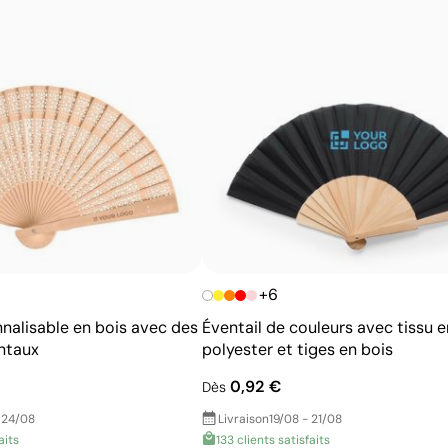
Avantages
Possibilité d’impression avec couleurs Pantone®
exactes
Techniques économiques pour quantités moyennes
et élevées
Couleurs du logo intenses et bien définies
Résultats homogènes pour les grandes séries
+6
nnalisable en bois avec des
Éventail de couleurs avec tissu e
ntaux
polyester et tiges en bois
0,92 €
Dès
 24/08
Livraison
19/08 - 21/08
aits
133 clients satisfaits