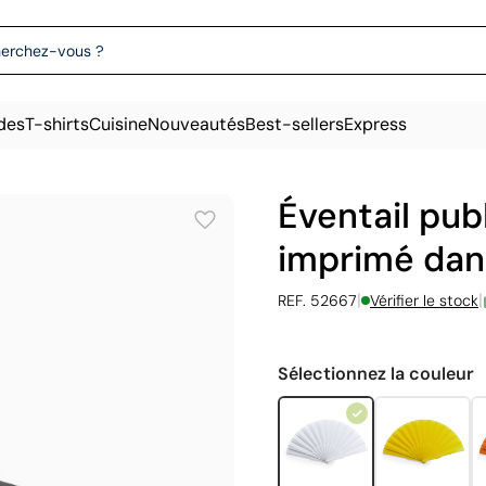
des
T-shirts
Cuisine
Nouveautés
Best-sellers
Express
Éventail pub
imprimé dans
|
|
REF. 52667
Vérifier le stock
Sélectionnez la couleur