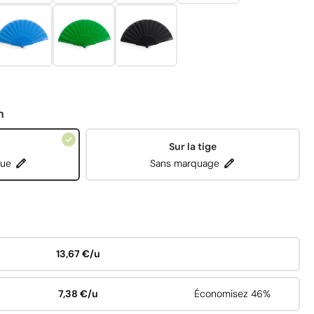
n
Sur la tige
que
Sans marquage
13,67 €/u
7,38 €/u
Économisez 46%