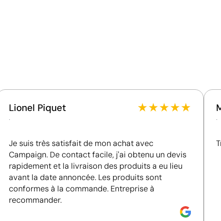
Poids de la boîte extérieure
Ce qui rend ce produit durable
Quantité par boîte
Matériau - Points: 36 / 40
Contient des matières recyclées, réduisant
l'utilisation de ressources vierges.
Certification du fournisseur - Points: 8 / 15
 personnalisés
Fournisseur lié à une usine auditée selon une norme
reconnue, garantissant la vérification des
★
★
★
★
★
Lionel Piquet
conditions de travail.
.
.
Fournisseur récompensé par la médaille EcoVadis
Bronze, se situant parmi les 35 % des meilleures
Je suis très satisfait de mon achat avec
T
entreprises en matière de performance ESG.
Campaign. De contact facile, j'ai obtenu un devis
Fournisseur certifié ISO 14001, attestant d'un
rapidement et la livraison des produits a eu lieu
système de gestion environnementale structuré.
avant la date annoncée. Les produits sont
conformes à la commande. Entreprise à
recommander.