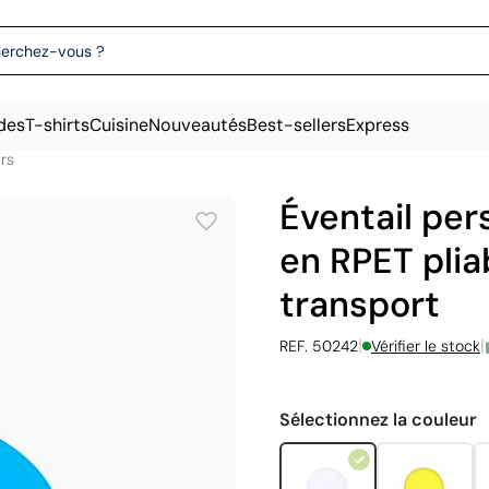
des
T-shirts
Cuisine
Nouveautés
Best-sellers
Express
rs
Éventail per
en RPET pliab
transport
|
|
REF. 50242
Vérifier le stock
Sélectionnez la couleur