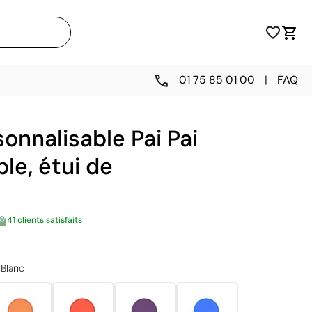
01 75 85 01 00
|
FAQ
sonnalisable Pai Pai
le, étui de
41 clients satisfaits
Blanc