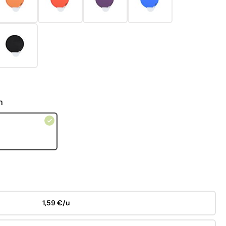
n
1,59 €/u