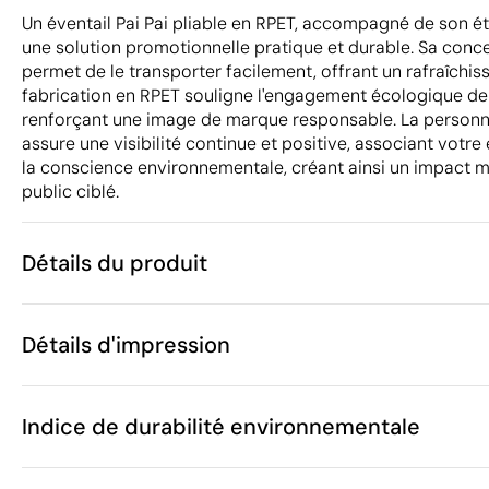
Un éventail Pai Pai pliable en RPET, accompagné de son ét
une solution promotionnelle pratique et durable. Sa con
permet de le transporter facilement, offrant un rafraîchi
fabrication en RPET souligne l'engagement écologique de 
renforçant une image de marque responsable. La personna
assure une visibilité continue et positive, associant votre
la conscience environnementale, créant ainsi un impact 
public ciblé.
Détails du produit
Caractéristiques
Détails d'impression
50242
Code du produit
170
Quantité minimum
ø20 cm
Sérigraphie ou tampographie
Tampogra
Taille
Indice de durabilité environnementale
22 g
Poids
Polyester RP
Matière