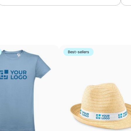
Combinaison de sérigraphie et de tampographie 
La sérigraphie et la tampographie sont deux techniques d
choisies en fonction de la forme et du matériau du produ
larges, tandis que la tampographie permet de marquer av
taille. L’atelier choisit pour vous la technique d’impress
Best-sellers
d’obtenir un résultat net, durable et adapté au logo que 
Avantages
Possibilité d’impression avec couleurs Pantone®
exactes
Techniques économiques pour quantités moyennes
et élevées
Couleurs du logo intenses et bien définies
Résultats homogènes pour les grandes séries