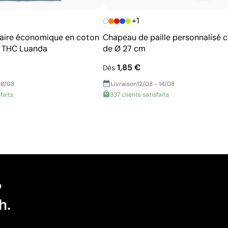
+1
itaire économique en coton
Chapeau de paille personnalisé c
² THC Luanda
de Ø 27 cm
1,85 €
Dès
18/08
Livraison
12/08 - 14/08
faits
337 clients satisfaits
?
h.