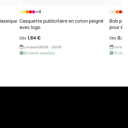
+4
lassique
Casquette publicitaire en coton peigné
Bob pers
avec logo
pour év
1,84 €
0,92
Dès
Dès
Livraison
26/08 - 28/08
Livraiso
69 clients satisfaits
111 client