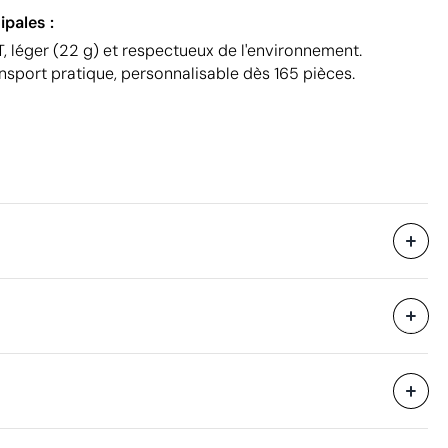
ipales :
, léger (22 g) et respectueux de l'environnement.
ansport pratique, personnalisable dès 165 pièces.
6000
i avec des
50
94 x 48 x 24.5 cm
eure
0.11 m³