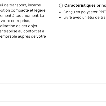
ui de transport, incarne
Caractéristiques princ
ception compacte et légère
Conçu en polyester RPET
ssement à tout moment. La
Livré avec un étui de tr
votre entreprise,
lisation de cet objet
 entreprise au confort et à
mémorable auprès de votre
Emballage
Quantité minimale pour l'envo
palettes
Emballage intermédiaire
phie
Dimensions de la boîte extéri
ET
Volume de la boîte extérieure