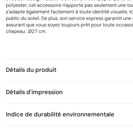
polyester, cet accessoire n'apporte pas seulement une tou
s'adapte également facilement à toute identité visuelle, 
public du soleil. De plus, son service express garantit une 
assurant que vous soyez toujours prêt pour toute occasion.
chapeau : Ø27 cm.
Détails du produit
Caractéristiques
Détails d'impression
31256
Code du produit
25 unités
Quantité minimum
ø27 x 12 cm
Sérigraphie
Sublimation en couleur
Taille
Indice de durabilité environnementale
76 g
Poids
Papier paille,
Matière
Chine