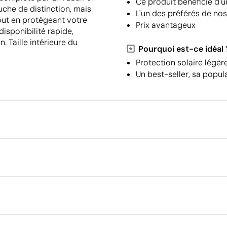
Ce produit bénéficie d'u
che de distinction, mais
L'un des préférés de nos
tout en protégeant votre
Prix avantageux
disponibilité rapide,
 Taille intérieure du
Pourquoi est-ce idéal 
Protection solaire légèr
Un best-seller, sa popula
Emballage
Quantité minimale pour l'envo
palettes
Dimensions de la boîte extéri
Transfert sérigraphique
Transfert numériq
Volume de la boîte extérieure
 polyester
Poids de la boîte extérieure
Quantité par boîte