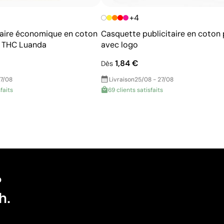
+4
itaire économique en coton
Casquette publicitaire en coton
² THC Luanda
avec logo
1,84 €
Dès
17/08
Livraison
25/08 - 27/08
faits
69 clients satisfaits
?
h.