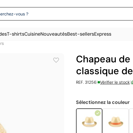
des
T-shirts
Cuisine
Nouveautés
Best-sellers
Express
rs
Chapeau de p
classique d
|
|
REF. 31256
Vérifier le stock
Sélectionnez la couleur