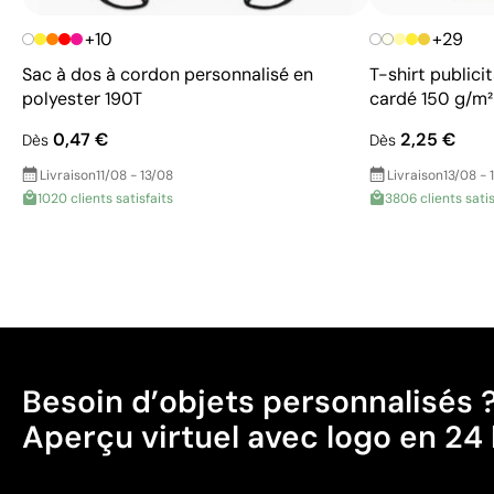
+10
+29
Sac à dos à cordon personnalisé en
T-shirt public
polyester 190T
cardé 150 g/m
0,47 €
2,25 €
Dès
Dès
Livraison
11/08 - 13/08
Livraison
13/08 - 
1020 clients satisfaits
3806 clients satis
Besoin d’objets personnalisés 
Aperçu virtuel avec logo en 24 