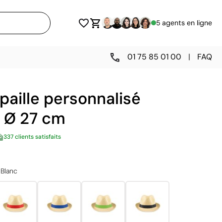
5 agents en ligne
01 75 85 01 00
|
FAQ
aille personnalisé
e Ø 27 cm
337 clients satisfaits
Blanc