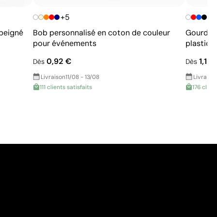
+5
 peigné
Bob personnalisé en coton de couleur
Gourdes 
pour événements
plastiqu
0,92 €
1,13 
Dès
Dès
Livraison
11/08 - 13/08
Livraiso
111 clients satisfaits
176 clien