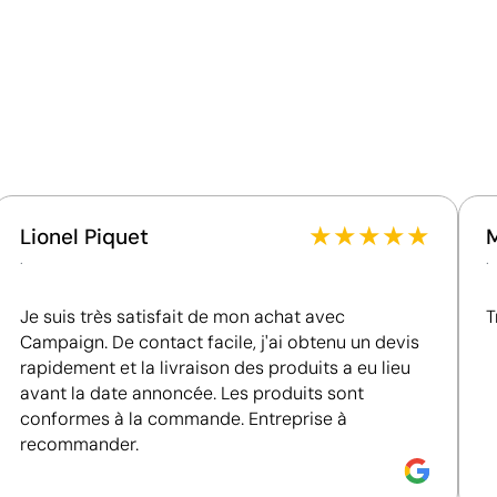
Ce qui rend ce produit durable
Matériau - Points: 32 / 40
Utilise des ressources renouvelables d'origine
naturelle.
Certification du fournisseur - Points: 8 / 15
 personnalisés
Goodies en livraison express
Cadea
Fournisseur lié à une usine auditée selon une norme
reconnue, garantissant la vérification des
★
★
★
★
★
Lionel Piquet
conditions de travail.
.
.
Fournisseur récompensé par la médaille EcoVadis
Bronze, se situant parmi les 35 % des meilleures
Je suis très satisfait de mon achat avec
T
entreprises en matière de performance ESG.
Campaign. De contact facile, j'ai obtenu un devis
rapidement et la livraison des produits a eu lieu
avant la date annoncée. Les produits sont
conformes à la commande. Entreprise à
recommander.
Couleurs unies intenses avec un excellent rappor