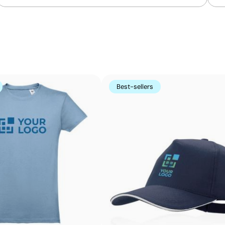
La sérigraphie est une technique d’impression où l’encre
zones non imprimées. Elle est parfaite pour les logos c
s’avère très économique en grandes quantités sur des s
t-shirts.
Avantages
Best-sellers
Possibilité d’impression avec couleurs Pantone®
exactes
Excellent rapport qualité-prix pour les grandes
séries
Idéale pour logos simples sans détails fins