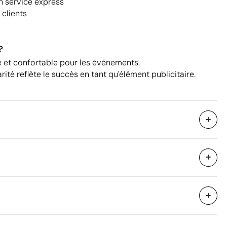
n service express
 clients
?
e et confortable pour les événements.
rité reflète le succès en tant qu'élément publicitaire.
1800 unités
i avec des
75 x 26 x 47 cm
eure
ue en couleur
Transfert réfléchissant argenté
0.092 m³
14 kg
200 unités