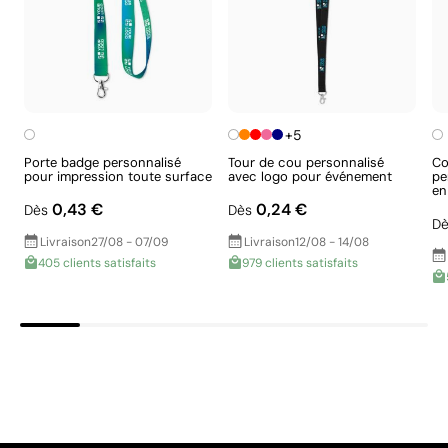
norme reconnue, garantissant la vérification des
conditions de travail.
Fournisseur récompensé par la médaille
EcoVadis Bronze, se situant parmi les 35 % des
meilleures entreprises en matière de
performance ESG.
+5
Porte badge personnalisé
Tour de cou personnalisé
Co
pour impression toute surface
avec logo pour événement
pe
en
0,43 €
0,24 €
Aspects à améliorer
Dès
Dès
Dè
Livraison
27/08 - 07/09
Livraison
12/08 - 14/08
405 clients satisfaits
979 clients satisfaits
Certification du produit - Points: 0 / 20
Ne dispose pas de certifications de durabilité
vérifiables.
Emballage - Points: 0 / 10
Emballage sans caractéristiques considérées
comme durables.
Pays d’origine - Points: 2 / 10