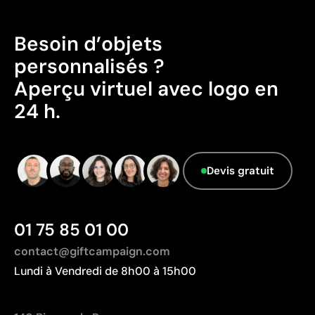
Fabriqué en Chine, avec une distance de
transport plus importante par rapport à l'Europe.
Besoin d’objets
Données avancées - Points: 0 / 5
personnalisés ?
Le fournisseur ne dispose pas de cette
Aperçu virtuel avec logo en
information.
24 h.
Devis gratuit
01 75 85 01 00
contact@giftcampaign.com
Lundi à Vendredi de 8h00 à 15h00