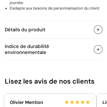
journée.
S'adapte aux besoins de personnalisation du client.
Détails du produit
Caractéristiques
Indice de durabilité
36543
Code du produit
environnementale
100 unités
Quantité minimum
20 g
Poids
Bambou
Matière
Chine
Pays de fabrication
42
Lisez les avis
de nos clients
6307 90 98
Code Intrastat
/100
Octobre 2019
Dans notre collection
depuis
Pologne
Pays d'envoi
★
★
★
★
★
Olivier Mention
Li
Cet indice est un outil de transparence qui permet