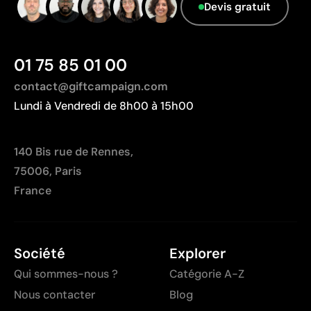
Non adaptée à l’impression de photographies ou de
Devis gratuit
dégradés
01 75 85 01 00
contact@giftcampaign.com
Lundi à Vendredi de 8h00 à 15h00
140 Bis rue de Rennes,
75006, Paris
France
Société
Explorer
Qui sommes-nous ?
Catégorie A-Z
Nous contacter
Blog