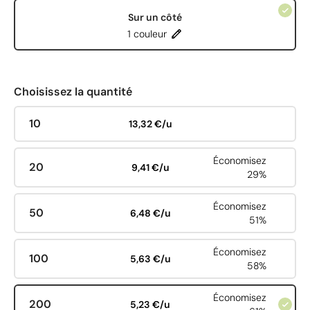
Sur un côté
1 couleur
Choisissez la quantité
10
13,32 €/u
Économisez
20
9,41 €/u
29%
Économisez
50
6,48 €/u
51%
Économisez
100
5,63 €/u
58%
Économisez
200
5,23 €/u