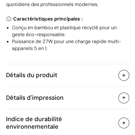
quotidiens des professionnels modernes.
Caractéristiques principales :
Conçu en bambou et plastique recyclé pour un
geste éco-responsable.
Puissance de 27W pour une charge rapide multi-
appareils 5 en 1.
Détails du produit
Caractéristiques
Détails d'impression
49951
Code du produit
10 unités
Quantité minimum
150 x Ø 3.4 cm
Tampographie
Gravure laser
Go
Taille
Indice de durabilité
30 g
Poids
environnementale
Bambou / Plastique ABS
Matière