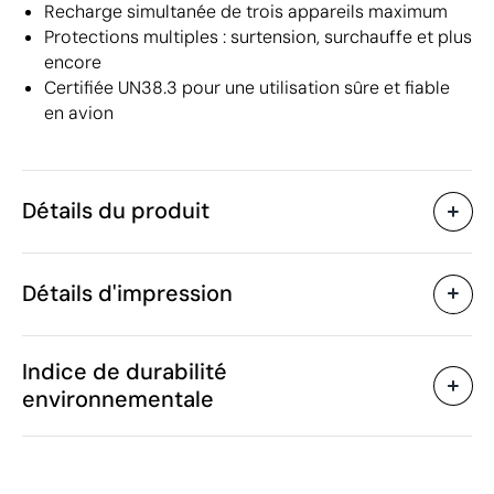
Recharge simultanée de trois appareils maximum
Protections multiples : surtension, surchauffe et plus
encore
Certifiée UN38.3 pour une utilisation sûre et fiable
en avion
Détails du produit
Caractéristiques
Détails d'impression
49244
Code du produit
5 unités
Quantité minimum
15.2 x 8.2 x 3.1 cm
Impression numérique en couleur
Taille
Indice de durabilité
504 g
Poids
environnementale
ABS
Matière
24000 mAh
Capacité
Zones d'impression disponibles
Chine
Pays de fabrication