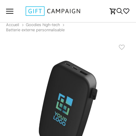
Accueil
Goodies high-tech
Batterie externe personnalisable