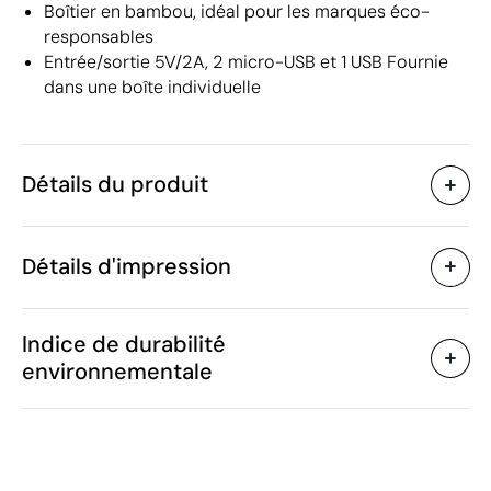
Boîtier en bambou, idéal pour les marques éco-
responsables
Entrée/sortie 5V/2A, 2 micro-USB et 1 USB Fournie
dans une boîte individuelle
Détails du produit
Caractéristiques
Détails d'impression
37632
Code du produit
5 unités
Quantité minimum
1 unité
Tampographie
Sérigraphie
Grav
Vente par multiples de
Indice de durabilité
12 x 5.1 x 1.5 cm
Taille
environnementale
134 g
Poids
Bambou
Matière
Zones d'impression disponibles
5000 mAh
Capacité
Chine
Pays de fabrication