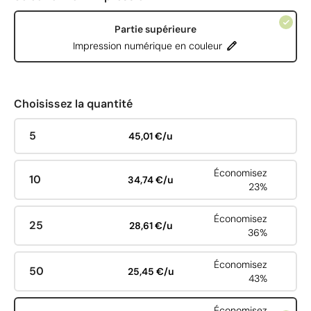
Partie supérieure
Impression numérique en couleur
Choisissez la quantité
5
45,01 €/u
Économisez
10
34,74 €/u
23%
Économisez
25
28,61 €/u
36%
Économisez
50
25,45 €/u
43%
Économisez