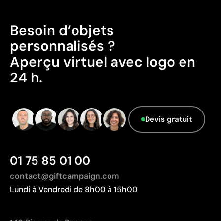
Le fournisseur ne dispose pas de cette
Parfaite pour les designs avec dégradés et ombres
information.
Technique d’impression économique
Besoin d’objets
personnalisés ?
Limites
Aperçu virtuel avec logo en
Résistance inférieure à des techniques comme la
24 h.
gravure ou la sérigraphie
Peut être moins compétitive sur de grandes séries
avec des designs simples
Devis gratuit
01 75 85 01 00
contact@giftcampaign.com
Lundi à Vendredi de 8h00 à 15h00