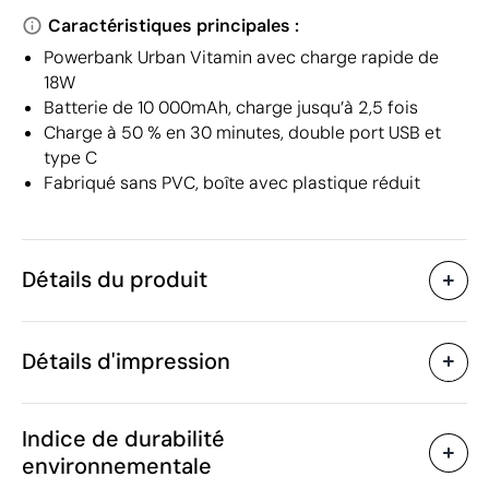
Caractéristiques principales :
Powerbank Urban Vitamin avec charge rapide de
18W
Batterie de 10 000mAh, charge jusqu’à 2,5 fois
Charge à 50 % en 30 minutes, double port USB et
type C
Fabriqué sans PVC, boîte avec plastique réduit
Détails du produit
Caractéristiques
Détails d'impression
40654
Code du produit
5 unités
Quantité minimum
9.5 x 6.3 x 2.3 cm
Tampographie
Impression numérique en
Taille
Indice de durabilité
326 g
Poids
environnementale
Plastique ABS / Plastique
Matière