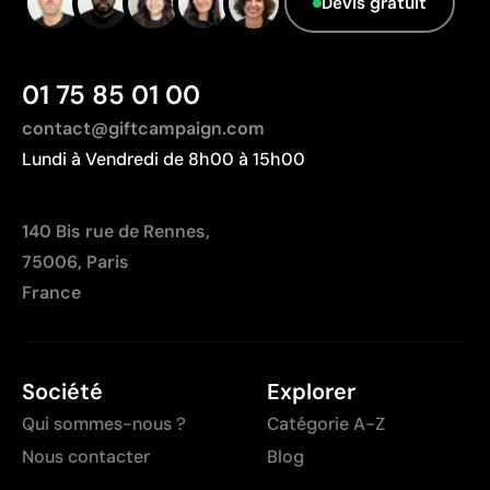
comme durables.
Devis gratuit
Pays d’origine - Points: 2 / 10
Fabriqué en Chine, avec une distance de
01 75 85 01 00
transport plus importante par rapport à l'Europe.
contact@giftcampaign.com
Lundi à Vendredi de 8h00 à 15h00
140 Bis rue de Rennes,
75006, Paris
France
Société
Explorer
Qui sommes-nous ?
Catégorie A-Z
Nous contacter
Blog