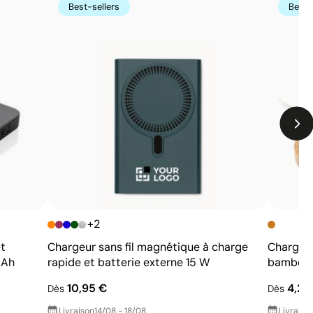
Nombre de couleurs limité, surtout pour les designs
Best-sellers
Best-
multicolores
Non adaptée à l’impression de photographies ou de
dégradés
+2
t
Chargeur sans fil magnétique à charge
Chargeur
mAh
rapide et batterie externe 15 W
bambou 
10,95 €
4,20
Dès
Dès
Livraison
14/08 - 18/08
Livraiso