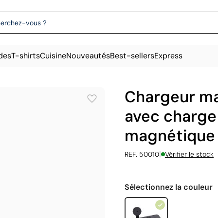
des
T-shirts
Cuisine
Nouveautés
Best-sellers
Express
Chargeur ma
avec charge 
magnétique
|
REF. 50010
Vérifier le stock
Sélectionnez la couleur