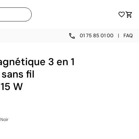
01 75 85 01 00
|
FAQ
gnétique 3 en 1
sans fil
 15 W
Noir