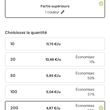
Partie supérieure
1 couleur
Choisissez la quantité
10
11,75 €/u
Économisez
20
10,46 €/u
11%
Économisez
50
5,85 €/u
50%
Économisez
100
5,04 €/u
57%
Économisez
200
4,87 €/u