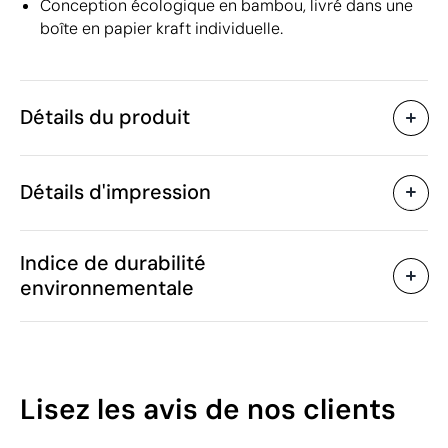
Conception écologique en bambou, livré dans une
boîte en papier kraft individuelle.
Détails du produit
Caractéristiques
Détails d'impression
45846
Code du produit
10 unités
Quantité minimum
ø9 x 1 cm
Tampographie
Gravure laser
Im
Taille
Indice de durabilité
48 g
Poids
environnementale
Bambou
Matière
15 W
Capacité
Zones d'impression disponibles
Chine
Pays de fabrication
8504 40 95
Code Intrastat
59
Lisez les avis
de nos clients
Mars 2024
Dans notre collection
/100
depuis