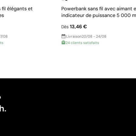
fil élégants et
Powerbank sans fil avec aimant e
es
indicateur de puissance 5 000 
13,46 €
Dès
17/08
Livraison
20/08 - 24/08
its
24 clients satisfaits
?
h.