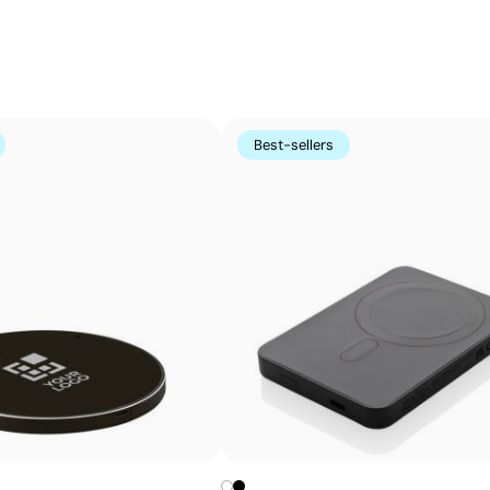
porte-clés, des gadgets et des objets de petite taille où
Avantages
Possibilité d’impression avec couleurs Pantone®
exactes
Permet l’impression sur surfaces incurvées et
Best-sellers
irrégulières
Bonne définition des textes et logos
Prix compétitifs pour les grandes quantités