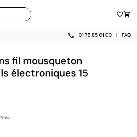
01 75 85 01 00
|
FAQ
ns fil mousqueton
ls électroniques 15
Blanc