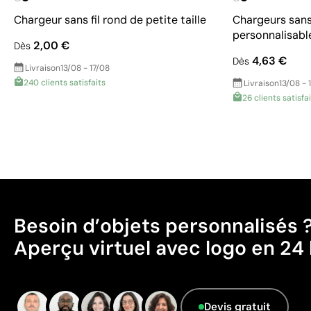
Chargeur sans fil rond de petite taille
Chargeurs sans 
personnalisabl
2,00 €
Dès
4,63 €
Dès
Livraison
13/08 - 17/08
240 clients satisfaits
Livraison
13/08 - 
26 clients satisfa
Besoin d’objets personnalisés 
Aperçu virtuel avec logo en 24 
Devis gratuit