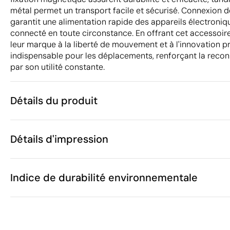
métal permet un transport facile et sécurisé. Connexion de
garantit une alimentation rapide des appareils électroniqu
connecté en toute circonstance. En offrant cet accessoire
leur marque à la liberté de mouvement et à l'innovation pra
indispensable pour les déplacements, renforçant la reconn
par son utilité constante.
Détails du produit
Caractéristiques
Détails d'impression
49391
Code du produit
10 unités
Quantité minimum
5.8 x 0.9 x 5.
Tampographie
Gravure laser
Taille
Indice de durabilité environnementale
60 g
Poids
Aluminium
Matière
15 W
Capacité
Zones d'impression disponibles
Chine
Pays de fabrication