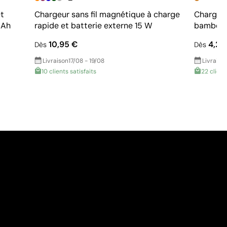
t
Chargeur sans fil magnétique à charge
Chargeur
mAh
rapide et batterie externe 15 W
bambou 
10,95 €
4,20
Dès
Dès
Livraison
17/08 - 19/08
Livraiso
10 clients satisfaits
22 client