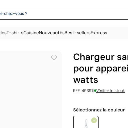
des
T-shirts
Cuisine
Nouveautés
Best-sellers
Express
Chargeur sa
pour apparei
watts
|
REF. 49391
Vérifier le stock
Sélectionnez la couleur