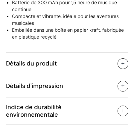
Batterie de 300 mAh pour 1,5 heure de musique
continue
Compacte et vibrante, idéale pour les aventures
musicales
Emballée dans une boîte en papier kraft, fabriquée
en plastique recyclé
Détails du produit
Caractéristiques
Détails d'impression
45813
Code du produit
10 unités
Quantité minimum
ø6 x 5 cm
Impression numérique en couleur
Tamp
Taille
Indice de durabilité
107 g
Poids
environnementale
Plastique recyclé ABS
Matière
300 mAh
Capacité
Zones d'impression disponibles