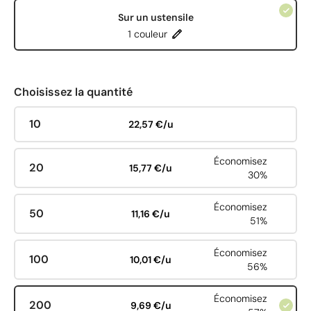
Sur un ustensile
1 couleur
Choisissez la quantité
10
22,57 €/u
Économisez
20
15,77 €/u
30%
Économisez
50
11,16 €/u
51%
Économisez
100
10,01 €/u
56%
Économisez
200
9,69 €/u