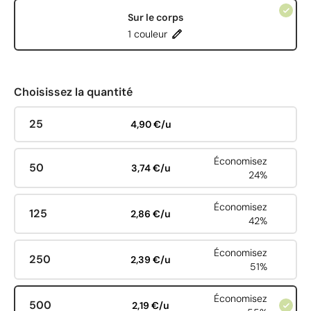
Sur le corps
1 couleur
Choisissez la quantité
25
4,90 €/u
Économisez
50
3,74 €/u
24%
Économisez
125
2,86 €/u
42%
Économisez
250
2,39 €/u
51%
Économisez
500
2,19 €/u