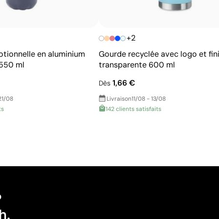
+2
otionnelle en aluminium
Gourde recyclée avec logo et fin
 550 ml
transparente 600 ml
1,66 €
Dès
21/08
Livraison
11/08 - 13/08
ts
142 clients satisfaits
?
h.