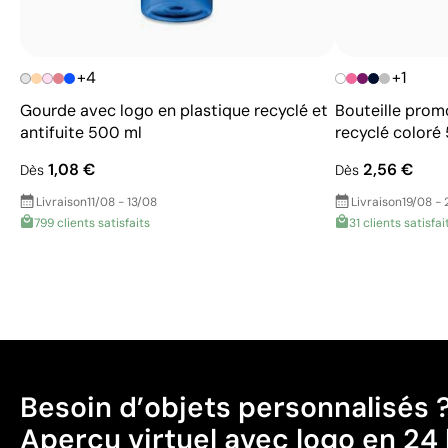
+4
+1
Gourde avec logo en plastique recyclé et
Bouteille prom
antifuite 500 ml
recyclé coloré
1,08 €
2,56 €
Dès
Dès
Livraison
11/08 - 13/08
Livraison
19/08 - 
799 clients satisfaits
31 clients satisfai
Besoin d’objets personnalisés 
Aperçu virtuel avec logo en 24 