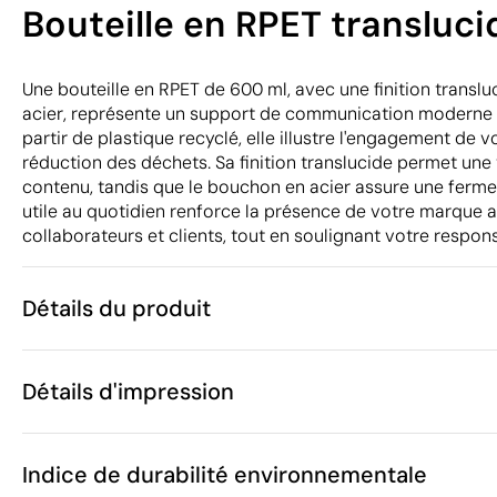
Bouteille en RPET transluc
Une bouteille en RPET de 600 ml, avec une finition transl
acier, représente un support de communication moderne e
partir de plastique recyclé, elle illustre l'engagement de v
réduction des déchets. Sa finition translucide permet une v
contenu, tandis que le bouchon en acier assure une ferme
utile au quotidien renforce la présence de votre marque 
collaborateurs et clients, tout en soulignant votre respon
Détails du produit
Caractéristiques
Détails d'impression
49603
Code du produit
25 unités
Quantité minimum
1 unité
Gravure laser
Sérigraphie
Tamp
Vente par multiples de
Indice de durabilité environnementale
ø6.5 x 21 cm
Taille