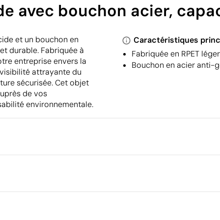
ide avec bouchon acier, capa
ucide et un bouchon en
Caractéristiques princ
t durable. Fabriquée à
Fabriquée en RPET léger 
otre entreprise envers la
Bouchon en acier anti-go
isibilité attrayante du
ture sécurisée. Cet objet
auprès de vos
sabilité environnementale.
Emballage
Type d'emballage individuel
Dimensions de la boîte extéri
ographie
Impression numérique brillante en co
Volume de la boîte extérieure
Poids de la boîte extérieure