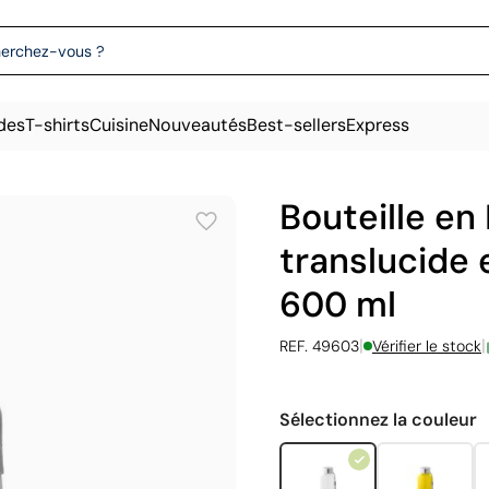
des
T-shirts
Cuisine
Nouveautés
Best-sellers
Express
Bouteille en
translucide 
600 ml
|
|
REF. 49603
Vérifier le stock
Sélectionnez la couleur