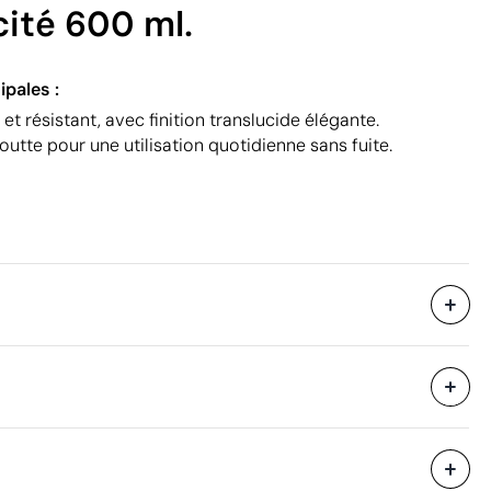
cité 600 ml.
ipales :
et résistant, avec finition translucide élégante.
utte pour une utilisation quotidienne sans fuite.
Sans emballage individuel
44 x 34 x 34 cm
eure
0.051 m³
uleurs
Impression numérique en couleur
4.5 kg