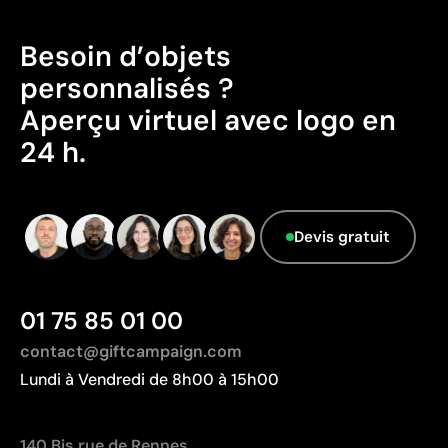
Non adaptée à l’impression de photographies ou de
Fabriqué en Chine, avec une distance de
dégradés
transport plus importante par rapport à l'Europe.
Besoin d’objets
Données avancées - Points: 0 / 5
personnalisés ?
Le fournisseur ne dispose pas de cette
Aperçu virtuel avec logo en
information.
24 h.
Devis gratuit
01 75 85 01 00
contact@giftcampaign.com
Lundi à Vendredi de 8h00 à 15h00
140 Bis rue de Rennes,