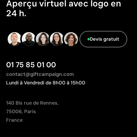
Aperçu virtuel avec logo en
Le fournisseur ne dispose pas de cette
24 h.
information.
Devis gratuit
01 75 85 01 00
contact@giftcampaign.com
Lundi à Vendredi de 8h00 à 15h00
140 Bis rue de Rennes,
75006, Paris
France