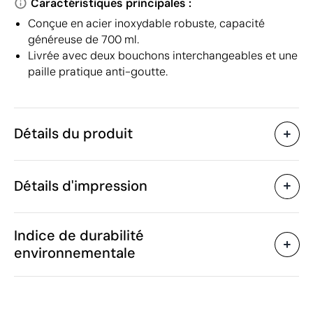
Caractéristiques principales :
Conçue en acier inoxydable robuste, capacité
généreuse de 700 ml.
Livrée avec deux bouchons interchangeables et une
paille pratique anti-goutte.
Détails du produit
Caractéristiques
Détails d'impression
43014
Code du produit
5 unités
Quantité minimum
ø7 x 26.5 cm
Gravure laser circulaire
Impression num
Taille
Indice de durabilité
525 g
Poids
environnementale
Acier inoxydable
Matière
700 ml
Capacité
Zones d'impression disponibles
Oui
Anti-goutte