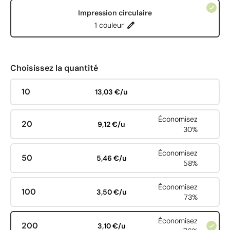
Impression circulaire
1 couleur
Choisissez la quantité
10
13,03 €/u
Économisez
20
9,12 €/u
30%
Économisez
50
5,46 €/u
58%
Économisez
100
3,50 €/u
73%
Économisez
200
3,10 €/u