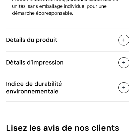
unités, sans emballage individuel pour une
démarche écoresponsable.
Détails du produit
Caractéristiques
Détails d'impression
41724
Code du produit
10 unités
Quantité minimum
18.5 x Ø 7.5 cm
Sérigraphie
Taille
Indice de durabilité
61 g
Poids
environnementale
Plastique HDPE / Plastique
Matière
PP
Zones d'impression disponibles
500 ml
Capacité
Oui
Anti-goutte
37
Lisez les avis
de nos clients
Oui
Passe au lave-vaisselle
/100
Royaume-Uni