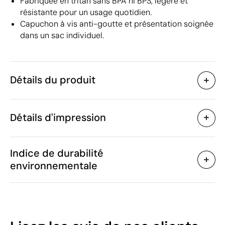
Fabriquée en tritan sans BPA ni BPS, légère et
résistante pour un usage quotidien.
Capuchon à vis anti-goutte et présentation soignée
dans un sac individuel.
Détails du produit
Caractéristiques
Détails d'impression
36837
Code du produit
25 unités
Quantité minimum
25.7 x Ø 6.7 cm
Sérigraphie
Impression numérique en c
Taille
Indice de durabilité
97 g
Poids
environnementale
Tritan (plastique sans
Matière
bisphénol -BPA et BPS-)
Zones d'impression disponibles
650 ml
Capacité
Oui
Anti-goutte
19
Chine