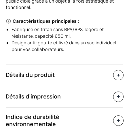
public cible grâce à un objet à la fois esthétique et
fonctionnel.
Caractéristiques principales :
Fabriquée en tritan sans BPA/BPS, légère et
résistante, capacité 650 ml.
Design anti-goutte et livré dans un sac individuel
pour vos collaborateurs.
Détails du produit
Caractéristiques
Détails d'impression
36818
Code du produit
25 unités
Quantité minimum
25.7 x Ø 6.7 cm
Sérigraphie
Impression numérique en c
Taille
Indice de durabilité
86 g
Poids
environnementale
Tritan (plastique sans
Matière