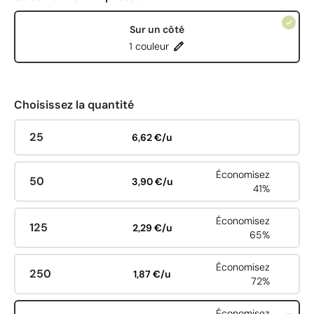
Sur un côté
1 couleur
Choisissez la quantité
25
6,62 €/u
Économisez
50
3,90 €/u
41%
Économisez
125
2,29 €/u
65%
Économisez
250
1,87 €/u
72%
Économisez