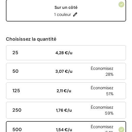
Sur un côté
1 couleur
Choisissez la quantité
25
4,28 €/u
Économisez
50
3,07 €/u
28%
Économisez
125
2,11 €/u
51%
Économisez
250
1,76 €/u
59%
Économisez
500
1,54 €/u