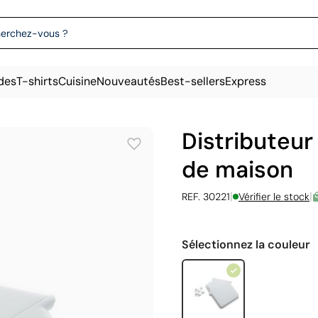
des
T-shirts
Cuisine
Nouveautés
Best-sellers
Express
Distributeur
de maison
|
|
REF. 30221
Vérifier le stock
Sélectionnez la couleur