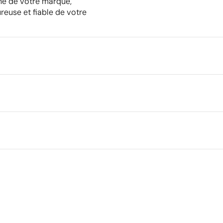
nne de votre marque,
ureuse et fiable de votre
Emballage
Quantité minimale pour l'envo
palettes
Emballage intermédiaire
 couleur
Dimensions de la boîte extéri
Volume de la boîte extérieure
Poids de la boîte extérieure
Ce qui rend ce produit durable
Quantité par boîte
Certification du fournisseur - Points: 8 / 15
Fournisseur lié à une usine auditée selon une norme
reconnue, garantissant la vérification des