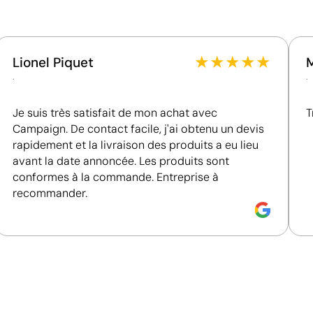
conditions de travail.
Fournisseur récompensé par la médaille EcoVadis
écologiques
Bronze, se situant parmi les 35 % des meilleures
entreprises en matière de performance ESG.
★
★
★
★
★
Lionel Piquet
.
.
Pays d’origine - Points: 10 / 10
Fabriqué en Pays-Bas, en Europe, avec une plus
Je suis très satisfait de mon achat avec
T
grande proximité du marché et des normes
Campaign. De contact facile, j'ai obtenu un devis
réglementaires élevées.
rapidement et la livraison des produits a eu lieu
avant la date annoncée. Les produits sont
conformes à la commande. Entreprise à
recommander.
Impression de petits détails sur des surfaces in
La tampographie transfère l’encre d’une plaque gravée à
formes incurvées ou irrégulières. Elle est conçue pour i
porte-clés, des gadgets et des objets de petite taille où
Avantages