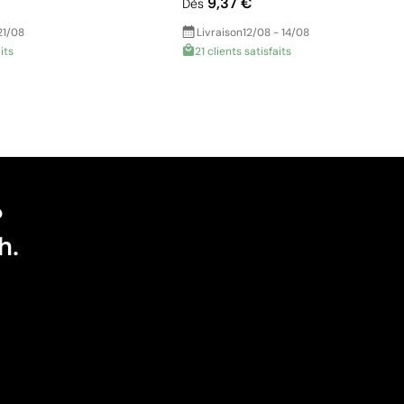
9,37 €
Dès
21/08
Livraison
12/08 - 14/08
its
21 clients satisfaits
?
h.