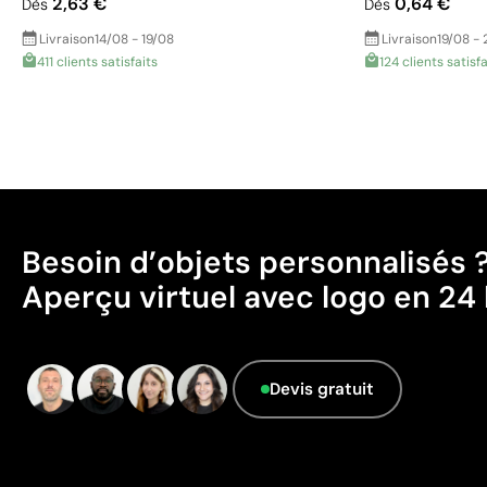
2,63 €
0,64 €
Dès
Dès
Livraison
14/08 - 19/08
Livraison
19/08 - 
411 clients satisfaits
124 clients satisfa
Besoin d’objets personnalisés 
Aperçu virtuel avec logo en 24 
Devis gratuit