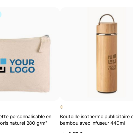
Possibilité d’impression avec couleurs Pantone®
exactes
Permet l’impression sur surfaces incurvées et
irrégulières
Bonne définition des textes et logos
Prix compétitifs pour les grandes quantités
ette personnalisable en
Bouteille isotherme publicitaire 
oris naturel 280 g/m²
bambou avec infuseur 440ml