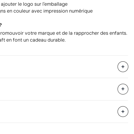
jouter le logo sur l'emballage
gns en couleur avec impression numérique
?
promouvoir votre marque et de la rapprocher des enfants.
raft en font un cadeau durable.
Livré dans une enveloppe en papier kraft
100 unités
30 x 30 x 30 cm
eure
0.03 m³
11.25 kg
400 unités
Aspects à améliorer