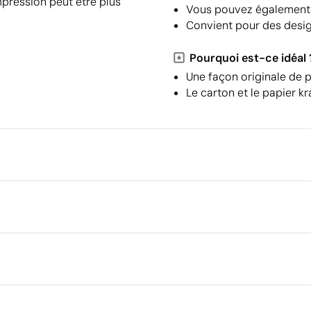
mpression peut être plus
Vous pouvez également a
Convient pour des desi
Pourquoi est-ce idéal 
Une façon originale de 
Le carton et le papier k
Emballage
Type d'emballage individuel
Emballage intermédiaire
m
raphie
Dimensions de la boîte extéri
Volume de la boîte extérieure
Poids de la boîte extérieure
Quantité par boîte
Ce qui rend ce produit durable