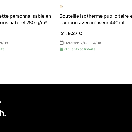
ette personnalisable en
Bouteille isotherme publicitaire 
oris naturel 280 g/m²
bambou avec infuseur 440ml
9,37 €
Dès
21/08
Livraison
12/08 - 14/08
its
21 clients satisfaits
?
h.