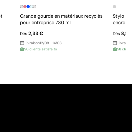
et
Grande gourde en matériaux recyclés
Stylo ar
pour entreprise 780 ml
encre bl
2,33 €
8,95
Dès
Dès
Livraison
12/08 - 14/08
Livraiso
90 clients satisfaits
58 client