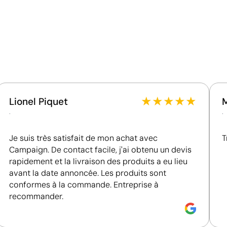
Matériau - Points: 32 / 40
Utilise des ressources renouvelables d'origine
naturelle.
Emballage - Points: 8 / 10
Embalaje de papel / cartón reciclable
★
★
★
★
★
Lionel Piquet
.
.
Je suis très satisfait de mon achat avec
T
Campaign. De contact facile, j'ai obtenu un devis
rapidement et la livraison des produits a eu lieu
avant la date annoncée. Les produits sont
conformes à la commande. Entreprise à
recommander.