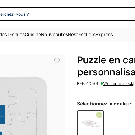
des
T-shirts
Cuisine
Nouveautés
Best-sellers
Express
Puzzle en ca
personnalis
|
|
REF. 40506
Vérifier le stock
Sélectionnez la couleur