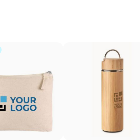
Votre motif imprimé en couleur directement sur 
L’impression numérique applique l’encre directement sur l
résolution, comme le ferait une imprimante de bureau. 
illustrations et des logos en couleur, sans avoir recours
une option d’impression multicolore économique pour les
Avantages
Reproduit des images couleur avec un grand niveau
de détail
Parfaite pour les designs avec dégradés et ombres
Technique d’impression économique