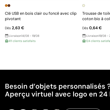
Clé USB en bois clair ou foncé avec clip
Trousse de toil
pivotant
coton bio à col
2,63 €
0,64 €
Dès
Dès
Livraison
14/08 - 19/08
Livraison
19/08 - 
411 clients satisfaits
124 clients satisfa
Besoin d’objets personnalisés 
Aperçu virtuel avec logo en 24 