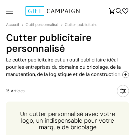
Accueil
Outil personnalisé
Cutter publicitaire
Cutter publicitaire
personnalisé
Le
cutter publicitaire
est un
outil publicitaire
idéal
pour les entreprises du
domaine du bricolage, de la
manutention, de la logistique et de la construction
.
Pas cher, petit et facile à personnaliser, il est aussi
pratique en entreprise qu'à la maison pour couper
15
Articles
facilement des matériaux résistants. Découvrez les
avantages de cet outil et nos modèles disponibles
pour équiper vos collaborateurs, clients ou
Un cutter personnalisé avec votre
partenaires.
logo, un indispensable pour votre
marque de bricolage