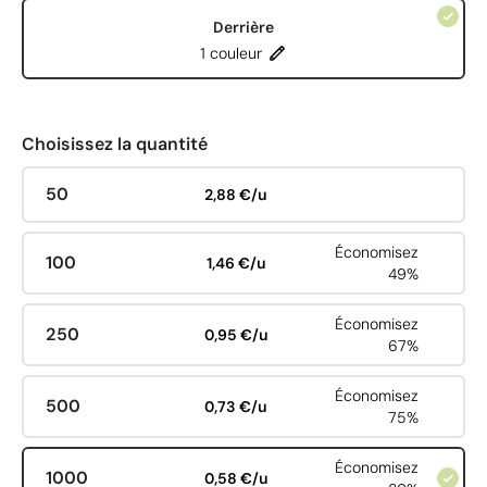
Derrière
1 couleur
Choisissez la quantité
50
2,88 €/u
Économisez
100
1,46 €/u
49%
Économisez
250
0,95 €/u
67%
Économisez
500
0,73 €/u
75%
Économisez
1000
0,58 €/u