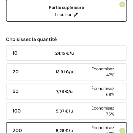
Partie supérieure
1 couleur
Choisissez la quantité
10
24,15 €/u
Économisez
20
13,91 €/u
42%
Économisez
50
7,78 €/u
68%
Économisez
100
5,87 €/u
76%
Économisez
200
5,26 €/u