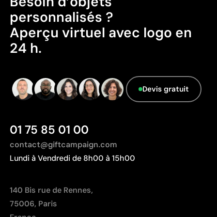
Besoin d’objets
Le fournisseur ne dispose pas de cette
exactes
personnalisés ?
information.
Couleurs plates intenses avec bonne opacité
Aperçu virtuel avec logo en
Résistance supérieure à un transfert digital
24 h.
Idéal pour vêtements nécessitant des lavages
fréquents
Limites
Devis gratuit
Nombre de couleurs limité
Non adapté pour des designs photographiques ou
des dégradés
01 75 85 01 00
contact@giftcampaign.com
Lundi à Vendredi de 8h00 à 15h00
140 Bis rue de Rennes,
75006, Paris