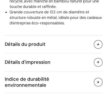
recyclé, avec manche en bambou naturel pour une
touche durable et raffinée.
Grande couverture de 122 cm de diamètre et
structure robuste en métal, idéale pour des cadeaux
d'entreprise éco-responsables.
Détails du produit
Caractéristiques
Détails d'impression
40724
Code du produit
5 unités
Quantité minimum
94 x ø 122 cm
Transfert sérigraphique
Transfert numé
Taille
Indice de durabilité
468 g
Poids
environnementale
Plastique PET recyclé
Matière
(RPET) / Métal
Zones d'impression disponibles
Chine
Pays de fabrication
6601 91 00