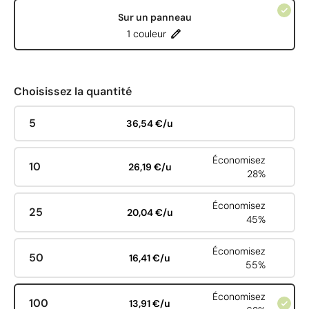
Sur un panneau
1 couleur
Choisissez la quantité
5
36,54 €/u
Économisez
10
26,19 €/u
28%
Économisez
25
20,04 €/u
45%
Économisez
50
16,41 €/u
55%
Économisez
100
13,91 €/u