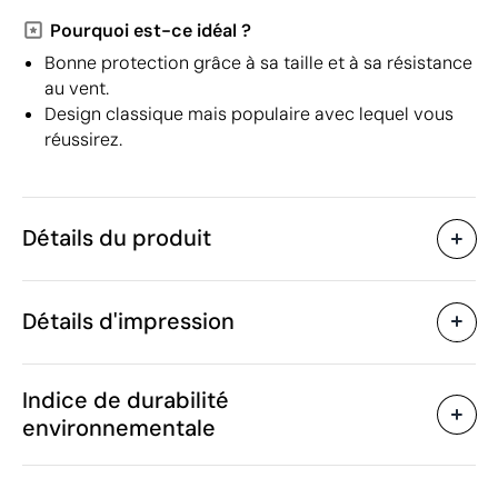
Pourquoi est-ce idéal ?
Bonne protection grâce à sa taille et à sa résistance
au vent.
Design classique mais populaire avec lequel vous
réussirez.
Détails du produit
Caractéristiques
Détails d'impression
42523
Code du produit
20 unités
Quantité minimum
ø130 cm
Sérigraphie
Transfert sérigraphique
Taille
Indice de durabilité
490 g
Poids
environnementale
Pongee 190T. Baleines en
Matière
fibre de verre
Zones d'impression disponibles