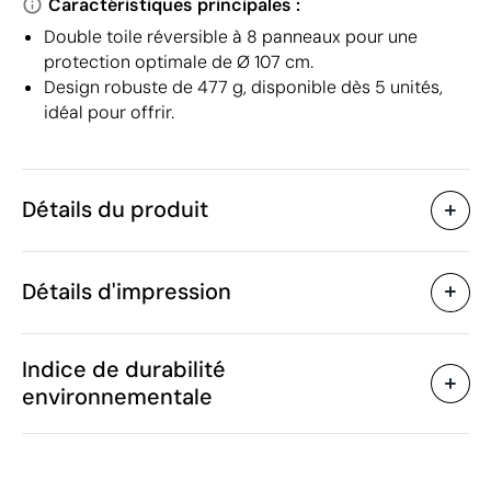
Caractéristiques principales :
Double toile réversible à 8 panneaux pour une
protection optimale de Ø 107 cm.
Design robuste de 477 g, disponible dès 5 unités,
idéal pour offrir.
Détails du produit
Caractéristiques
Détails d'impression
43277
Code du produit
5 unités
Quantité minimum
75 x Ø107 cm
Transfert numérique en couleur
Sérigra
Taille
Indice de durabilité
477 g
Poids
environnementale
Fibre de verre, Soie
Matière
naturelle, Polyester 100%
Zones d'impression disponibles
Chine
Pays de fabrication