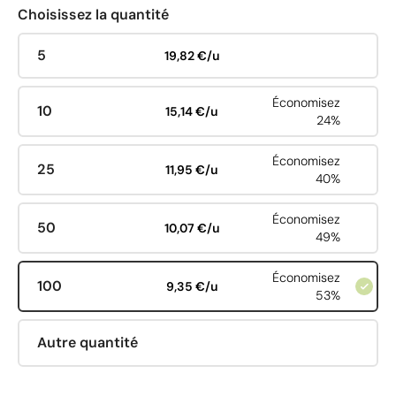
Choisissez la quantité
5
19,82 €/u
Économisez
10
15,14 €/u
24%
Économisez
25
11,95 €/u
40%
Économisez
50
10,07 €/u
49%
Économisez
100
9,35 €/u
53%
Autre quantité