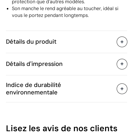
protection que d'autres modèles.
Son manche le rend agréable au toucher, idéal si
vous le portez pendant longtemps.
Détails du produit
Caractéristiques
Détails d'impression
38451
Code du produit
5 unités
Quantité minimum
ø116 x 90.5 cm
Sérigraphie
Transfert sérigraphique
Taille
Indice de durabilité
589 g
Poids
environnementale
Polyester
Matière
Chine
Pays de fabrication
Zones d'impression disponibles
6601 99 20
Code Intrastat
Mars 2021
Dans notre collection
10
Lisez les avis
de nos clients
depuis