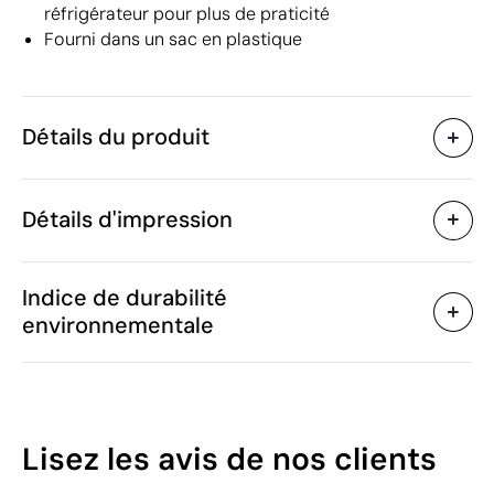
réfrigérateur pour plus de praticité
Fourni dans un sac en plastique
Détails du produit
Caractéristiques
Détails d'impression
54286
Code du produit
25 unités
Quantité minimum
8.2 x 1.5 x 3 cm
Tampographie
Gravure laser
Taille
Indice de durabilité
26.5 g
Poids
environnementale
40% Bois de bambou /
Matière
60% Acier inoxydable
Zones d'impression disponibles
Chine
Pays de fabrication
8205 51 00
Code Intrastat
41
Lisez les avis
de nos clients
Septembre 2025
Dans notre collection
/100
depuis