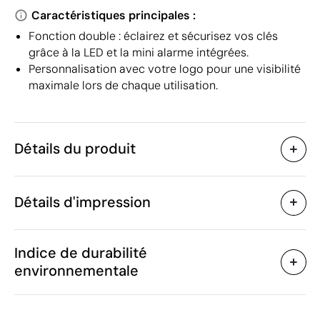
Caractéristiques principales :
Fonction double : éclairez et sécurisez vos clés
grâce à la LED et la mini alarme intégrées.
Personnalisation avec votre logo pour une visibilité
maximale lors de chaque utilisation.
Détails du produit
Caractéristiques
Détails d'impression
30701
Code du produit
25 unités
Quantité minimum
6 x 3.8 x 2.2 cm
Tampographie
Taille
Indice de durabilité
35 g
Poids
environnementale
Plastique
Matière
Chine
Pays de fabrication
Zones d'impression disponibles
8531 10 95