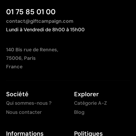
Non adaptée à l’impression de photographies ou de
01 75 85 01 00
dégradés
contact@giftcampaign.com
Lundi à Vendredi de 8h00 à 15h00
140 Bis rue de Rennes,
75006, Paris
France
Société
Explorer
Qui sommes-nous ?
Catégorie A-Z
Nous contacter
Blog
Informations
Politiques